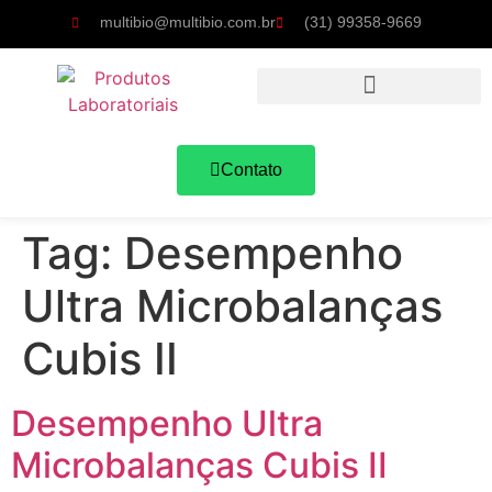
multibio@multibio.com.br
(31) 99358-9669
Contato
Tag:
Desempenho
Ultra Microbalanças
Cubis II
Desempenho Ultra
Microbalanças Cubis II