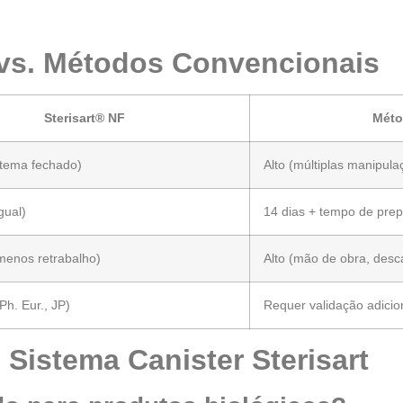
 vs. Métodos Convencionais
Sterisart® NF
Méto
stema fechado)
Alto (múltiplas manipula
gual)
14 dias + tempo de pre
menos retrabalho)
Alto (mão de obra, desc
Ph. Eur., JP)
Requer validação adicio
Sistema Canister Sterisart