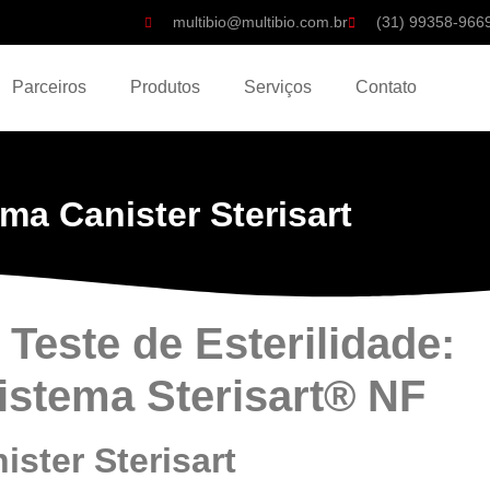
multibio@multibio.com.br
(31) 99358-966
Parceiros
Produtos
Serviços
Contato
ma Canister Sterisart
Teste de Esterilidade:
stema Sterisart® NF
ster Sterisart