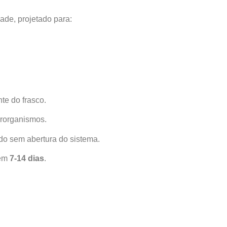
dade, projetado para:
nte do frasco.
crorganismos.
do sem abertura do sistema.
 em
7-14 dias
.