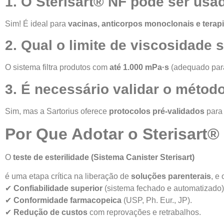
1. O Sterisart® NF pode ser usa
Sim! É ideal para
vacinas, anticorpos monoclonais e tera
2. Qual o limite de viscosidade
O sistema filtra produtos com
até 1.000 mPa·s
(adequado para
3. É necessário validar o métod
Sim, mas a Sartorius oferece
protocolos pré-validados
para 
Por Que Adotar o Sterisart® 
O
teste de esterilidade (
Sistema Canister Sterisart)
é uma etapa crítica na liberação de
soluções parenterais
, e
✔
Confiabilidade superior
(sistema fechado e automatizado)
✔
Conformidade farmacopeica
(USP, Ph. Eur., JP).
✔
Redução de custos
com reprovações e retrabalhos.