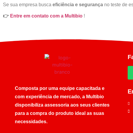
Se sua empresa busca
eficiência e segurança
no teste de es
👉
Entre em contato com a Multibio
!
F
Composta por uma equipe capacitada e
E
com experiência de mercado, a Multibio
disponibiliza assessoria aos seus clientes
para a compra do produto ideal as suas
necessidades.