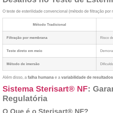
O teste de esterilidade convencional (método de filtração por
Método Tradicional
Filtração por membrana
Risco d
Teste direto em meio
Demorad
Método de imersão
Dificul
Além disso, a
falha humana
e a
variabilidade de resultados
Sistema Sterisart® NF
: Gara
Regulatória
O Que é o Sterisart® NF?