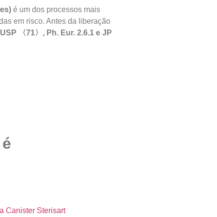
es)
é um dos processos mais
idas em risco. Antes da liberação
USP 〈71〉, Ph. Eur. 2.6.1 e JP
 é