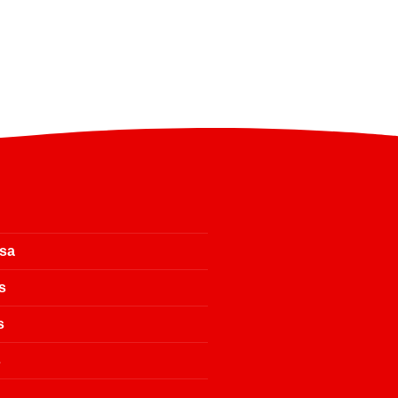
sa
s
s
s