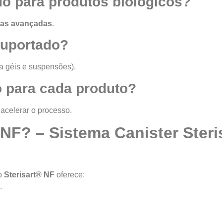
do para produtos biológicos?
pias avançadas
.
 suportado?
 géis e suspensões).
o para cada produto?
acelerar o processo.
NF? – Sistema Canister Steri
 o
Sterisart® NF
oferece:
.