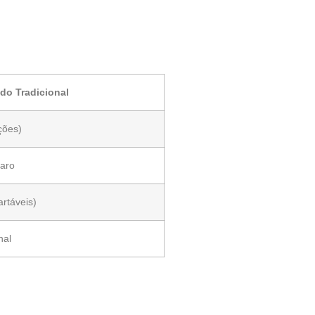
do Tradicional
ções)
paro
artáveis)
nal