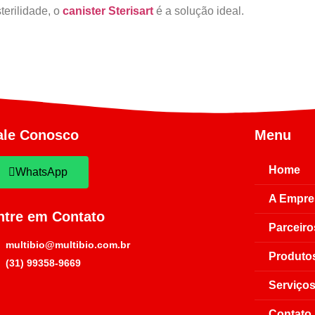
terilidade, o
canister Sterisart
é a solução ideal.
ale Conosco
Menu
Home
WhatsApp
A Empre
ntre em Contato
Parceiro
multibio@multibio.com.br
Produto
(31) 99358-9669
Serviço
Contato