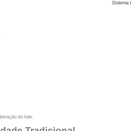
Sistema C
)
iberação do lote.
idade Tradicional