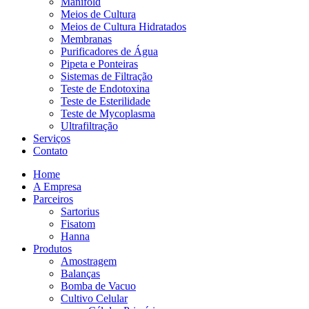
Manifold
Meios de Cultura
Meios de Cultura Hidratados
Membranas
Purificadores de Água
Pipeta e Ponteiras
Sistemas de Filtração
Teste de Endotoxina
Teste de Esterilidade
Teste de Mycoplasma
Ultrafiltração
Serviços
Contato
Home
A Empresa
Parceiros
Sartorius
Fisatom
Hanna
Produtos
Amostragem
Balanças
Bomba de Vacuo
Cultivo Celular