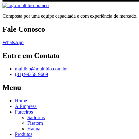
Composta por uma equipe capacitada e com experiência de mercado, a M
Fale Conosco
WhatsApp
Entre em Contato
multibio@multibio.com.br
(31) 99358-9669
Menu
Home
A Empresa
Parceiros
Sartorius
Fisatom
Hanna
Produtos