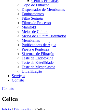
Células Primárias
Copo de Filtração
Dispensador de Membranas
Equipamentos
Filtro Seringa
Filtros de Processo
Manifold
Meios de Cultura
Meios de Cultura Hidratados
Membranas
Purificadores de Água
Pipeta e Ponteiras
Sistemas de Filtração
Teste de Endotoxina
Teste de Esterilidade
Teste de Mycoplasma
Ultrafiltração
Serviços
Contato
Contato
Cellca
Início
/
Diagnostico
/ Cellca