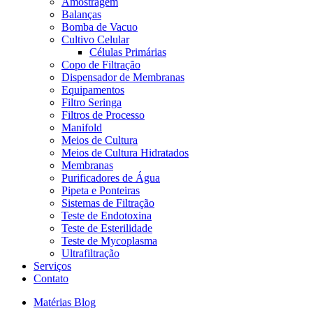
Amostragem
Balanças
Bomba de Vacuo
Cultivo Celular
Células Primárias
Copo de Filtração
Dispensador de Membranas
Equipamentos
Filtro Seringa
Filtros de Processo
Manifold
Meios de Cultura
Meios de Cultura Hidratados
Membranas
Purificadores de Água
Pipeta e Ponteiras
Sistemas de Filtração
Teste de Endotoxina
Teste de Esterilidade
Teste de Mycoplasma
Ultrafiltração
Serviços
Contato
Matérias Blog