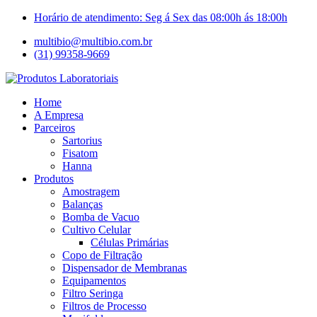
Ir
Horário de atendimento: Seg á Sex das 08:00h ás 18:00h
para
multibio@multibio.com.br
o
(31) 99358-9669
conteúdo
Home
A Empresa
Parceiros
Sartorius
Fisatom
Hanna
Produtos
Amostragem
Balanças
Bomba de Vacuo
Cultivo Celular
Células Primárias
Copo de Filtração
Dispensador de Membranas
Equipamentos
Filtro Seringa
Filtros de Processo