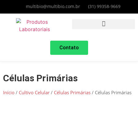
multibio@multibio.com.br
(31) 99358-9669
Contato
Células Primárias
Início
/
Cultivo Celular
/
Células Primárias
/ Células Primárias