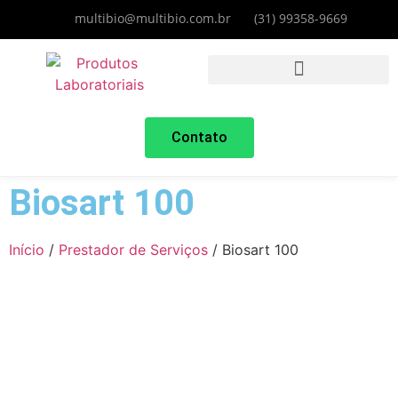
multibio@multibio.com.br
(31) 99358-9669
Contato
Biosart 100
Início
/
Prestador de Serviços
/ Biosart 100