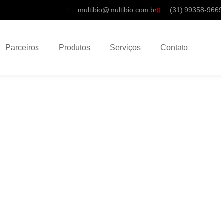
multibio@multibio.com.br
(31) 99358-966
Parceiros
Produtos
Serviços
Contato