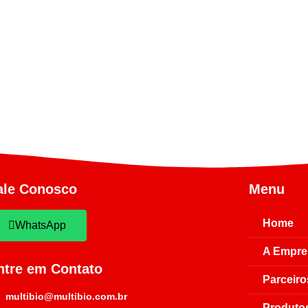
ale Conosco
Menu
Home
WhatsApp
A Empre
ntre em Contato
Parceiro
multibio@multibio.com.br
Produto