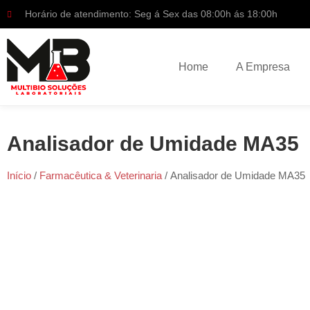
Horário de atendimento: Seg á Sex das 08:00h ás 18:00h
Home
A Empresa
Analisador de Umidade MA35
Início
/
Farmacêutica & Veterinaria
/ Analisador de Umidade MA35